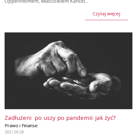
Oppenheimem, właścicielem Kancel...
Czytaj więcej
Zadłużeni po uszy po pandemii: jak żyć?
Prawo i Finanse
2021.05.28