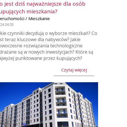
o jest dziś najważniejsze dla osób
upujących mieszkania?
ieruchomości / Mieszkanie
24.04.03
akie czynniki decydują o wyborze mieszkań? Co
est teraz kluczowe dla nabywców? Jakie
owoczesne rozwiązania technologiczne
drażane są w nowych inwestycjach? Które są
ajwyżej punktowane przez kupujących?
Czytaj więcej