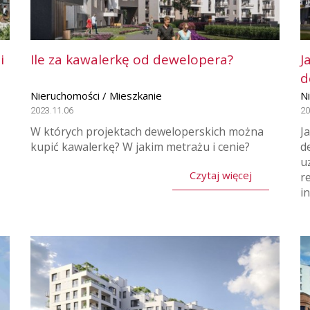
i
Ile za kawalerkę od dewelopera?
J
d
Nieruchomości / Mieszkanie
N
2023.11.06
20
W których projektach deweloperskich można
J
kupić kawalerkę? W jakim metrażu i cenie?
d
u
Czytaj więcej
r
i