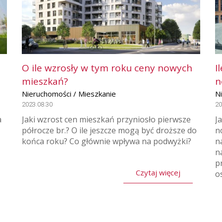
O ile wzrosły w tym roku ceny nowych
I
mieszkań?
n
Nieruchomości / Mieszkanie
N
2023.08.30
20
a
Jaki wzrost cen mieszkań przyniosło pierwsze
J
półrocze br.? O ile jeszcze mogą być droższe do
n
końca roku? Co głównie wpływa na podwyżki?
n
n
p
Czytaj więcej
os