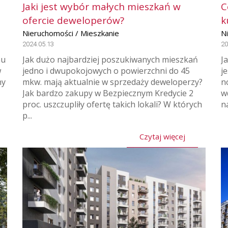
Jaki jest wybór małych mieszkań w
C
ofercie deweloperów?
k
Nieruchomości / Mieszkanie
N
2024.05.13
20
nu
Jak dużo najbardziej poszukiwanych mieszkań
J
w
jedno i dwupokojowych o powierzchni do 45
j
ny
mkw. mają aktualnie w sprzedaży deweloperzy?
n
Jak bardzo zakupy w Bezpiecznym Kredycie 2
w
proc. uszczupliły ofertę takich lokali? W których
n
p...
Czytaj więcej