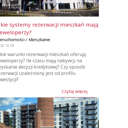
akie systemy rezerwacji mieszkań mają
eweloperzy?
ieruchomości / Mieszkanie
23.10.18
akie warunki rezerwacji mieszkań oferują
eweloperzy? Ile czasu mają nabywcy na
zyskanie decyzji kredytowej? Czy sposób
ezerwacji uzależniony jest od profilu
nwestycji?
Czytaj więcej