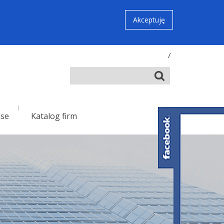
Akceptuję
/
nse
Katalog firm