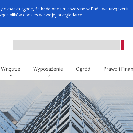
tryny oznacza zgodę, że będą one umieszczane w Państwa urządzeniu
ce plików cookies w swojej przeglądarce.
Wnętrze
Wyposażenie
Ogród
Prawo i Fina