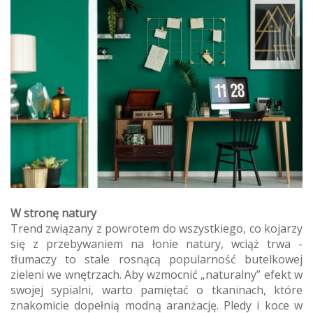
W stronę natury
Trend związany z powrotem do wszystkiego, co kojarzy
się z przebywaniem na łonie natury, wciąż trwa -
tłumaczy to stale rosnącą popularność butelkowej
zieleni we wnętrzach. Aby wzmocnić „naturalny” efekt w
swojej sypialni, warto pamiętać o tkaninach, które
znakomicie dopełnią modną aranżację. Pledy i koce w