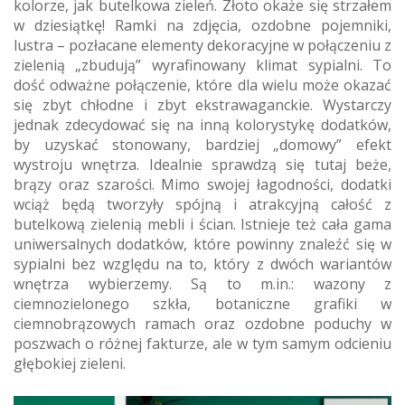
kolorze, jak butelkowa zieleń. Złoto okaże się strzałem
w dziesiątkę! Ramki na zdjęcia, ozdobne pojemniki,
lustra – pozłacane elementy dekoracyjne w połączeniu z
zielenią „zbudują” wyrafinowany klimat sypialni. To
dość odważne połączenie, które dla wielu może okazać
się zbyt chłodne i zbyt ekstrawaganckie. Wystarczy
jednak zdecydować się na inną kolorystykę dodatków,
by uzyskać stonowany, bardziej „domowy” efekt
wystroju wnętrza. Idealnie sprawdzą się tutaj beże,
brązy oraz szarości. Mimo swojej łagodności, dodatki
wciąż będą tworzyły spójną i atrakcyjną całość z
butelkową zielenią mebli i ścian. Istnieje też cała gama
uniwersalnych dodatków, które powinny znaleźć się w
sypialni bez względu na to, który z dwóch wariantów
wnętrza wybierzemy. Są to m.in.: wazony z
ciemnozielonego szkła, botaniczne grafiki w
ciemnobrązowych ramach oraz ozdobne poduchy w
poszwach o różnej fakturze, ale w tym samym odcieniu
głębokiej zieleni.