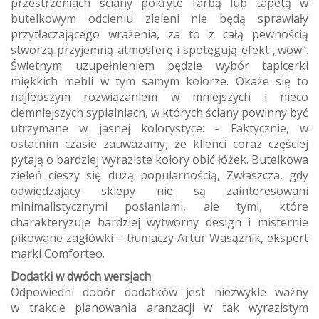
przestrzeniach ściany pokryte farbą lub tapetą w
butelkowym odcieniu zieleni nie będą sprawiały
przytłaczającego wrażenia, za to z całą pewnością
stworzą przyjemną atmosferę i spotęgują efekt „wow”.
Świetnym uzupełnieniem będzie wybór tapicerki
miękkich mebli w tym samym kolorze. Okaże się to
najlepszym rozwiązaniem w mniejszych i nieco
ciemniejszych sypialniach, w których ściany powinny być
utrzymane w jasnej kolorystyce: - Faktycznie, w
ostatnim czasie zauważamy, że klienci coraz częściej
pytają o bardziej wyraziste kolory obić łóżek. Butelkowa
zieleń cieszy się dużą popularnością, Zwłaszcza, gdy
odwiedzający sklepy nie są zainteresowani
minimalistycznymi posłaniami, ale tymi, które
charakteryzuje bardziej wytworny design i misternie
pikowane zagłówki – tłumaczy Artur Wasążnik, ekspert
marki Comforteo.
Dodatki w dwóch wersjach
Odpowiedni dobór dodatków jest niezwykle ważny
w trakcie planowania aranżacji w tak wyrazistym