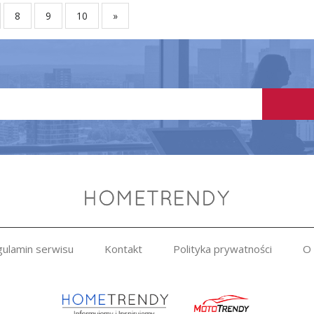
8
9
10
»
ulamin serwisu
Kontakt
Polityka prywatności
O 