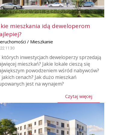
akie mieszkania idą deweloperom
ajlepiej?
ieruchomości / Mieszkanie
22.11.30
 których inwestycjach deweloperzy sprzedają
ajwięcej mieszkań? Jakie lokale cieszą się
ajwiększym powodzeniem wśród nabywców?
 jakich cenach? Jak dużo mieszkań
upowanych jest na wynajem?
Czytaj więcej