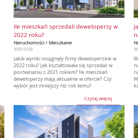
Ile mieszkań sprzedali deweloperzy w
J
2022 roku?
n
Nieruchomości / Mieszkanie
N
2023.02.03
20
Jakie wyniki osiągnęły firmy deweloperskie w
W
2022 roku? Jak kształtowała się sprzedaż w
n
porównaniu z 2021 rokiem? Ile mieszkań
n
,
deweloperzy mają aktualnie w ofercie? Czy
W
wybór jest mniejszy niż rok temu?
k
Czytaj więcej