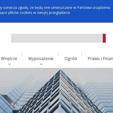
tryny oznacza zgodę, że będą one umieszczane w Państwa urządzeniu
ce plików cookies w swojej przeglądarce.
Wnętrze
Wyposażenie
Ogród
Prawo i Fina