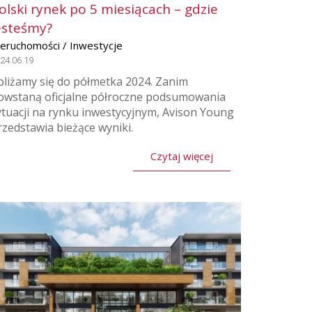
olski rynek po 5 miesiącach – gdzie
esteśmy?
ieruchomości / Inwestycje
24.06.19
bliżamy się do półmetka 2024. Zanim
owstaną oficjalne półroczne podsumowania
ytuacji na rynku inwestycyjnym, Avison Young
rzedstawia bieżące wyniki.
Czytaj więcej