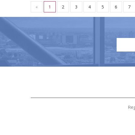
«
1
2
3
4
5
6
7
Reg