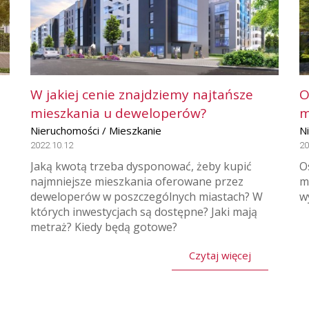
W jakiej cenie znajdziemy najtańsze
O
mieszkania u deweloperów?
m
Nieruchomości / Mieszkanie
N
2022.10.12
20
Jaką kwotą trzeba dysponować, żeby kupić
O
najmniejsze mieszkania oferowane przez
m
deweloperów w poszczególnych miastach? W
w
których inwestycjach są dostępne? Jaki mają
metraż? Kiedy będą gotowe?
Czytaj więcej