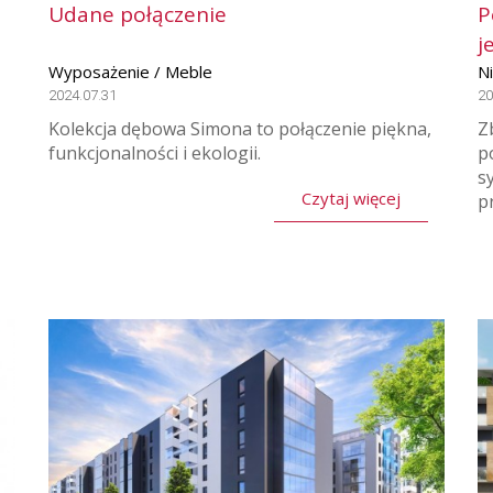
Udane połączenie
P
j
Wyposażenie / Meble
N
2024.07.31
20
Kolekcja dębowa Simona to połączenie piękna,
Z
funkcjonalności i ekologii.
p
s
Czytaj więcej
p