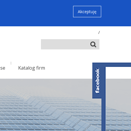
Akceptuję
/
nse
Katalog firm