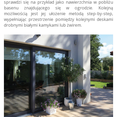
sprawdzi się na przykład jako nawierzchnia w pobliżu
basenu znajdującego się w ogrodzie. Kolejną
możliwością jest jej ułożenie metodą step-by-step,
wypełniając przestrzenie pomiędzy kolejnymi deskami
drobnymi białymi kamykami lub żwirem.