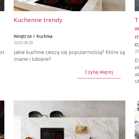
Kuchenne trendy
T
w
m
Wnętrze / Kuchnia
2023.08.23
O
st
Jakie kuchnie cieszą się popularnością? Które są
20
znane i lubiane?
D
e
Czytaj więcej
a
u