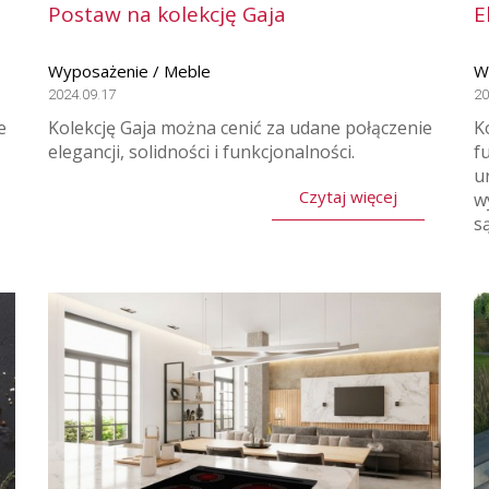
Postaw na kolekcję Gaja
E
Wyposażenie / Meble
Wn
2024.09.17
20
e
Kolekcję Gaja można cenić za udane połączenie
K
elegancji, solidności i funkcjonalności.
f
u
Czytaj więcej
w
s