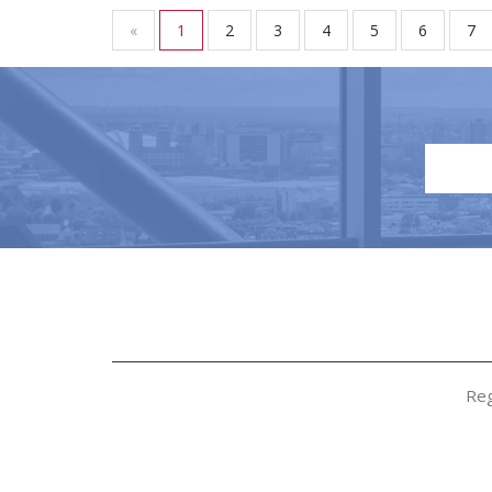
«
1
2
3
4
5
6
7
Reg