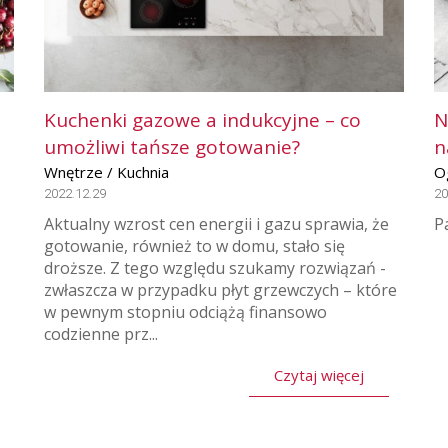
Kuchenki gazowe a indukcyjne – co
N
umożliwi tańsze gotowanie?
n
Wnętrze / Kuchnia
O
2022.12.29
20
Aktualny wzrost cen energii i gazu sprawia, że
P
gotowanie, również to w domu, stało się
droższe. Z tego względu szukamy rozwiązań -
zwłaszcza w przypadku płyt grzewczych – które
w pewnym stopniu odciążą finansowo
codzienne prz...
Czytaj więcej