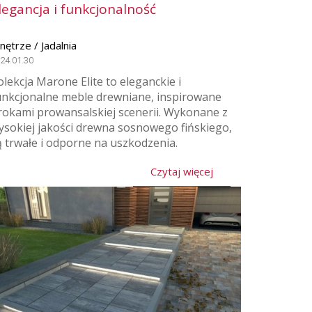
legancja i funkcjonalność
ętrze / Jadalnia
24.01.30
olekcja Marone Elite to eleganckie i
unkcjonalne meble drewniane, inspirowane
rokami prowansalskiej scenerii. Wykonane z
ysokiej jakości drewna sosnowego fińskiego,
ą trwałe i odporne na uszkodzenia.
Czytaj więcej