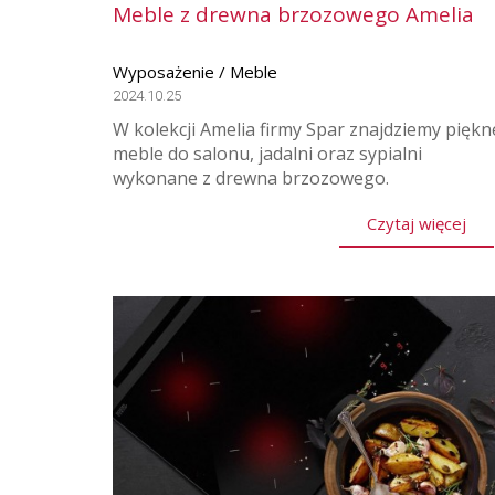
Meble z drewna brzozowego Amelia
Wyposażenie / Meble
2024.10.25
W kolekcji Amelia firmy Spar znajdziemy piękn
meble do salonu, jadalni oraz sypialni
wykonane z drewna brzozowego.
Czytaj więcej