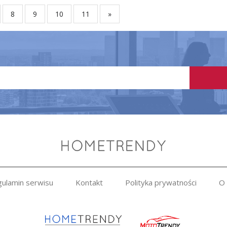
8
9
10
11
»
ulamin serwisu
Kontakt
Polityka prywatności
O 