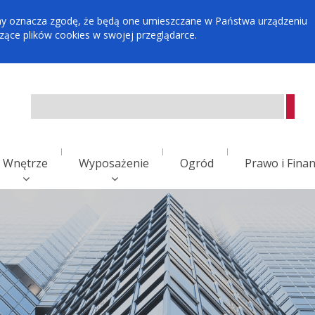
tryny oznacza zgodę, że będą one umieszczane w Państwa urządzeniu
ce plików cookies w swojej przeglądarce.
Wnętrze
Wyposażenie
Ogród
Prawo i Fina