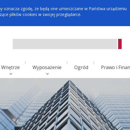
tryny oznacza zgodę, że będą one umieszczane w Państwa urządzeniu
ce plików cookies w swojej przeglądarce.
Wnętrze
Wyposażenie
Ogród
Prawo i Fina