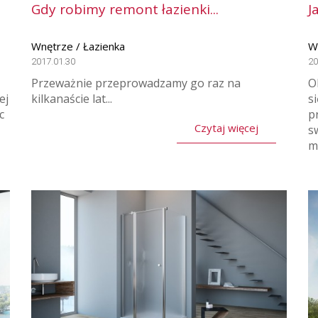
Gdy robimy remont łazienki...
J
Wnętrze / Łazienka
W
2017.01.30
20
Przeważnie przeprowadzamy go raz na
O
ej
kilkanaście lat...
s
c
p
Czytaj więcej
s
m