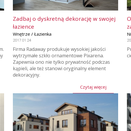
Zadbaj o dyskretną dekorację w swojej
O
łazience
z
Wnętrze / Łazienka
N
2017.01.24
20
m.
Firma Radaway produkuje wysokiej jakości
P
my
wytrzymałe szkło ornamentowe Pixarena.
c
Zapewnia ono nie tylko prywatność podczas
kąpieli, ale też stanowi oryginalny element
dekoracyjny.
Czytaj więcej