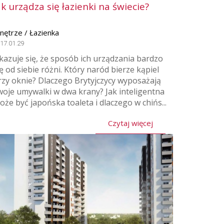
ak urządza się łazienki na świecie?
nętrze / Łazienka
17.01.29
kazuje się, że sposób ich urządzania bardzo
ię od siebie różni. Który naród bierze kąpiel
rzy oknie? Dlaczego Brytyjczycy wyposażają
woje umywalki w dwa krany? Jak inteligentna
oże być japońska toaleta i dlaczego w chińs...
Czytaj więcej