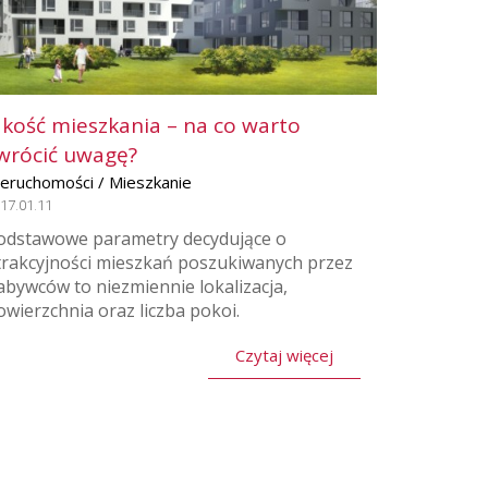
akość mieszkania – na co warto
wrócić uwagę?
ieruchomości / Mieszkanie
17.01.11
odstawowe parametry decydujące o
trakcyjności mieszkań poszukiwanych przez
abywców to niezmiennie lokalizacja,
owierzchnia oraz liczba pokoi.
Czytaj więcej