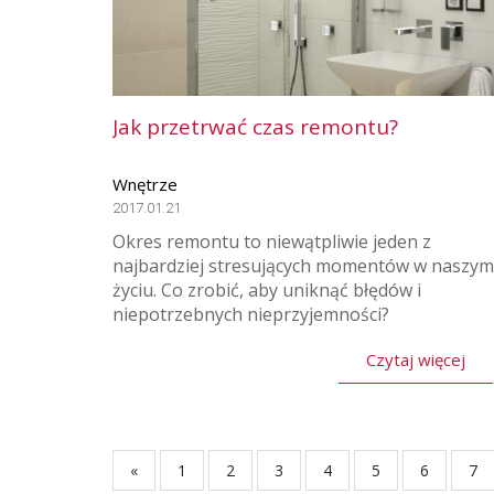
Jak przetrwać czas remontu?
Wnętrze
2017.01.21
Okres remontu to niewątpliwie jeden z
najbardziej stresujących momentów w naszym
życiu. Co zrobić, aby uniknąć błędów i
niepotrzebnych nieprzyjemności?
Czytaj więcej
«
1
2
3
4
5
6
7