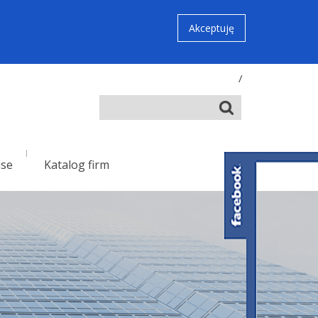
Akceptuję
/
nse
Katalog firm