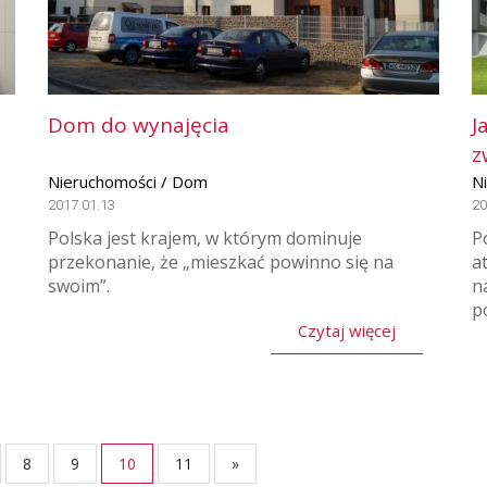
Dom do wynajęcia
J
z
Nieruchomości / Dom
N
2017.01.13
20
Polska jest krajem, w którym dominuje
P
przekonanie, że „mieszkać powinno się na
a
swoim”.
n
p
Czytaj więcej
8
9
10
11
»