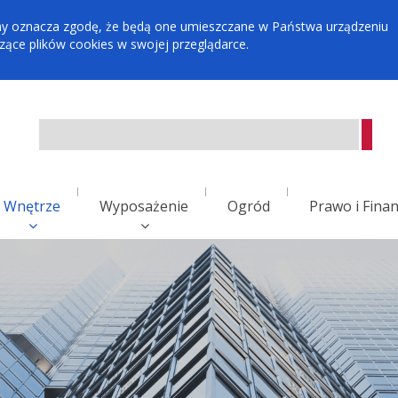
tryny oznacza zgodę, że będą one umieszczane w Państwa urządzeniu
ce plików cookies w swojej przeglądarce.
Wnętrze
Wyposażenie
Ogród
Prawo i Fina