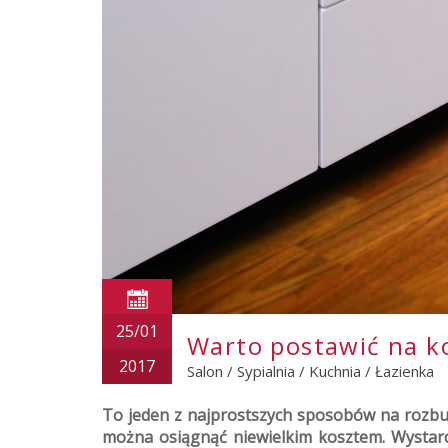
25/01
Warto postawić na k
2017
Salon
/
Sypialnia
/
Kuchnia
/
Łazienka
To jeden z najprostszych sposobów na rozbu
można osiągnąć niewielkim kosztem. Wystar