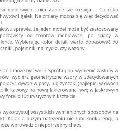
ketingu z firmy Gamet S.A..
ów meblowych i nieustannie się rozwija. – Co roku
hwytów i gałek. Na zmiany można się więc decydować
t.
nictwu sprawia, że jeden model może być zastosowany
, począwszy od frontów meblowych, po ściany w
zience. Wybierając kolor detali, warto dopasować do
ęczniki, pojemniki na mydło, czy wazony.
czeń może być wiele. Spróbuj np. wymienić zasłony w
lorów, wybierz geometryczne wzory w zdecydowanych
ołożyć dywan w pasy, lub zygzaki (najlepiej w dwóch
stolik kawowy na nową lakierowaną ławę w jaskrawym
 fotel o futurystycznym kształcie.
nie wykorzystuj wszystkich wymienionych sposobów na
kt. Kolor o dużym natężeniu nie lubi konkurencji, a
może wprowadzić niepotrzebny chaos.