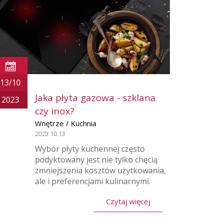
13/10
Jaka płyta gazowa - szklana
2023
czy inox?
Wnętrze / Kuchnia
2023.10.13
Wybór płyty kuchennej często
podyktowany jest nie tylko chęcią
zmniejszenia kosztów użytkowania,
ale i preferencjami kulinarnymi.
Czytaj więcej