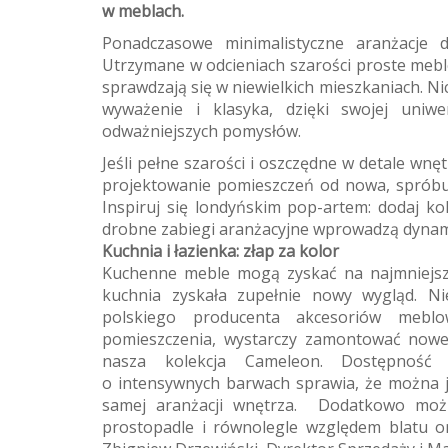
w meblach.
Ponadczasowe minimalistyczne aranżacje 
Utrzymane w odcieniach szarości proste meble,
sprawdzają się w niewielkich mieszkaniach. Ni
wyważenie i klasyka, dzięki swojej uniwe
odważniejszych pomysłów.
Jeśli pełne szarości i oszczędne w detale wnęt
projektowanie pomieszczeń od nowa, spróbu
Inspiruj się londyńskim pop-artem: dodaj k
drobne zabiegi aranżacyjne wprowadzą dynami
Kuchnia i łazienka: złap za kolor
Kuchenne meble mogą zyskać na najmniejsze
kuchnia zyskała zupełnie nowy wygląd. Ni
polskiego producenta akcesoriów mebl
pomieszczenia, wystarczy zamontować nowe 
nasza kolekcja Cameleon. Dostępność 
o intensywnych barwach sprawia, że można j
samej aranżacji wnętrza. Dodatkowo mo
prostopadle i równolegle względem blatu 