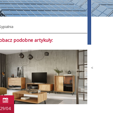
Sypialnia
obacz podobne artykuły:
<
29/04