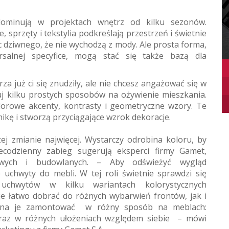
dominują w projektach wnętrz od kilku sezonów.
 sprzęty i tekstylia podkreślają przestrzeń i świetnie
c dziwnego, że nie wychodzą z mody. Ale prosta forma,
rsalnej specyfice, mogą stać się także bazą dla
rza już ci się znudziły, ale nie chcesz angażować się w
j kilku prostych sposobów na ożywienie mieszkania.
olorowe akcenty, kontrasty i geometryczne wzory. Te
kę i stworzą przyciągające wzrok dekoracje.
j zmianie najwięcej. Wystarczy odrobina koloru, by
ecodzienny zabieg sugerują eksperci firmy Gamet,
owych i budowlanych. – Aby odświeżyć wygląd
uchwyty do mebli. W tej roli świetnie sprawdzi się
uchwytów w kilku wariantach kolorystycznych
e łatwo dobrać do różnych wybarwień frontów, jak i
żna je zamontować w różny sposób na meblach:
oraz w różnych ułożeniach względem siebie – mówi