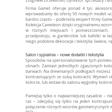
Zbigniew Drzewiński, Dyrektor Sprzedaży i Mar
Firma Gamet oferuje ponad 4 tys. akcesori
wprowadzamy do oferty 50 nowych modeli uc
bardzo często – podkreśla ekspert firmy Game
Kolekcja Cameleon dzięki oryginalnemu wzor
w różnych miejscach i pomieszczeniach
przedpokoju, w garderobie lub kafelki w ła
niego podobne dekoracje i tekstylia: świece, r
Salon i sypialnia – nowe dodatki i tekstylia
Sposobów na spersonalizowanie tych pomiesz
oknach. Zamiast jednolitych zgaszonych ko
barwach. Na drewnianych podłogach możesz p
kontrastujących ze sobą kolorach). Wymień 
kolorze, lub wstaw do salonu wygodny kolorowy
Pamiętaj tylko o najważniejszej zasadzie – 
raz – zdecyduj się tylko na jeden kontrapun
połączenie różnych wzorów geometrycznych 