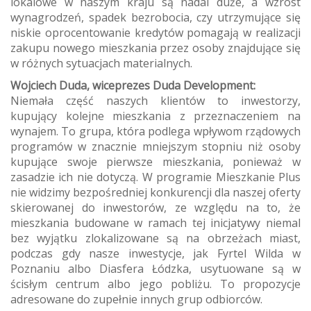
lokalowe w naszym kraju są nadal duże, a wzrost
wynagrodzeń, spadek bezrobocia, czy utrzymujące się
niskie oprocentowanie kredytów pomagają w realizacji
zakupu nowego mieszkania przez osoby znajdujące się
w różnych sytuacjach materialnych.
Wojciech Duda, wiceprezes Duda Development:
Niemała część naszych klientów to inwestorzy,
kupujący kolejne mieszkania z przeznaczeniem na
wynajem. To grupa, która podlega wpływom rządowych
programów w znacznie mniejszym stopniu niż osoby
kupujące swoje pierwsze mieszkania, ponieważ w
zasadzie ich nie dotyczą. W programie Mieszkanie Plus
nie widzimy bezpośredniej konkurencji dla naszej oferty
skierowanej do inwestorów, ze względu na to, że
mieszkania budowane w ramach tej inicjatywy niemal
bez wyjątku zlokalizowane są na obrzeżach miast,
podczas gdy nasze inwestycje, jak Fyrtel Wilda w
Poznaniu albo Diasfera Łódzka, usytuowane są w
ścisłym centrum albo jego pobliżu. To propozycje
adresowane do zupełnie innych grup odbiorców.