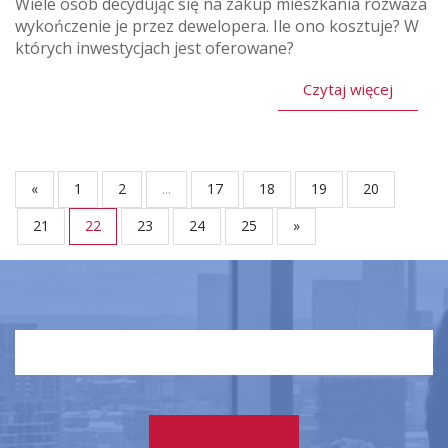
Wiele osób decydując się na zakup mieszkania rozważa
wykończenie je przez dewelopera. Ile ono kosztuje? W
których inwestycjach jest oferowane?
Czytaj więcej
«
1
2
...
17
18
19
20
21
22
23
24
25
»