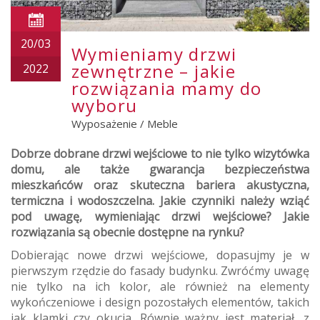
20/03
Wymieniamy drzwi
zewnętrzne – jakie
2022
rozwiązania mamy do
wyboru
Wyposażenie
/
Meble
Dobrze dobrane drzwi wejściowe to nie tylko wizytówka
domu, ale także gwarancja bezpieczeństwa
mieszkańców oraz skuteczna bariera akustyczna,
termiczna i wodoszczelna. Jakie czynniki należy wziąć
pod uwagę, wymieniając drzwi wejściowe? Jakie
rozwiązania są obecnie dostępne na rynku?
Dobierając nowe drzwi wejściowe, dopasujmy je w
pierwszym rzędzie do fasady budynku. Zwróćmy uwagę
nie tylko na ich kolor, ale również na elementy
wykończeniowe i design pozostałych elementów, takich
jak klamki czy okucia. Równie ważny jest materiał, z