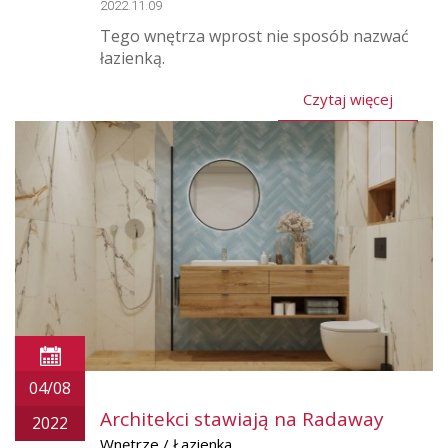
2022.11.09
Tego wnętrza wprost nie sposób nazwać
łazienką.
Czytaj więcej
04/08
Architekci stawiają na Radaway
2022
Wnętrze / Łazienka