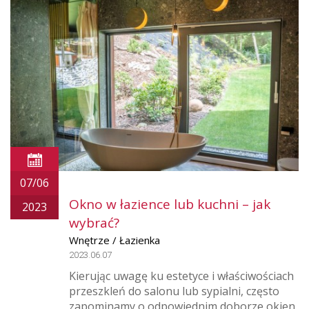
07/06
Okno w łazience lub kuchni – jak
2023
wybrać?
Wnętrze / Łazienka
2023.06.07
Kierując uwagę ku estetyce i właściwościach
przeszkleń do salonu lub sypialni, często
zapominamy o odpowiednim doborze okien