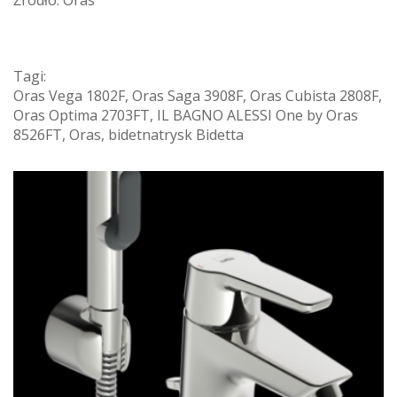
Tagi:
Oras Vega 1802F
,
Oras Saga 3908F
,
Oras Cubista 2808F
,
Oras Optima 2703FT
,
IL BAGNO ALESSI One by Oras
8526FT
,
Oras
,
bidetnatrysk Bidetta