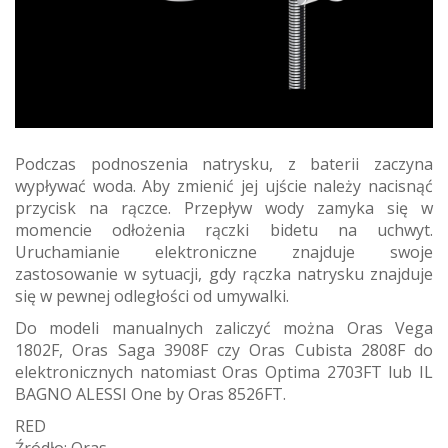
Podczas podnoszenia natrysku, z baterii zaczyna
wypływać woda. Aby zmienić jej ujście należy nacisnąć
przycisk na rączce. Przepływ wody zamyka się w
momencie odłożenia rączki bidetu na uchwyt.
Uruchamianie elektroniczne znajduje swoje
zastosowanie w sytuacji, gdy rączka natrysku znajduje
się w pewnej odległości od umywalki.
Do modeli manualnych zaliczyć można Oras Vega
1802F, Oras Saga 3908F czy Oras Cubista 2808F do
elektronicznych natomiast Oras Optima 2703FT lub IL
BAGNO ALESSI One by Oras 8526FT.
RED
Źródło: Oras