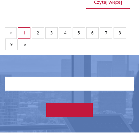
Czytaj więcej
«
1
2
3
4
5
6
7
8
9
»