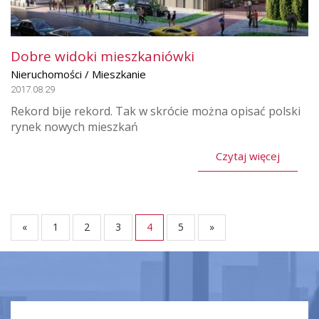
Dobre widoki mieszkaniówki
Nieruchomości / Mieszkanie
2017.08.29
Rekord bije rekord. Tak w skrócie można opisać polski
rynek nowych mieszkań
Czytaj więcej
«
1
2
3
4
5
»