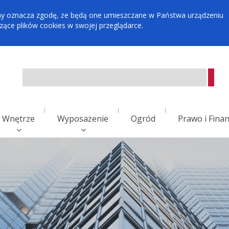
tryny oznacza zgodę, że będą one umieszczane w Państwa urządzeniu
ce plików cookies w swojej przeglądarce.
Wnętrze
Wyposażenie
Ogród
Prawo i Fina