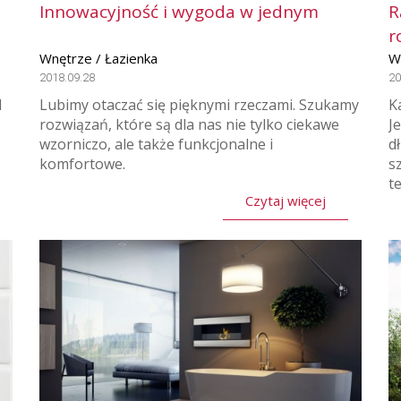
Innowacyjność i wygoda w jednym
R
r
Wnętrze / Łazienka
W
2018.09.28
20
d
Lubimy otaczać się pięknymi rzeczami. Szukamy
K
rozwiązań, które są dla nas nie tylko ciekawe
J
wzorniczo, ale także funkcjonalne i
d
komfortowe.
s
t
Czytaj więcej