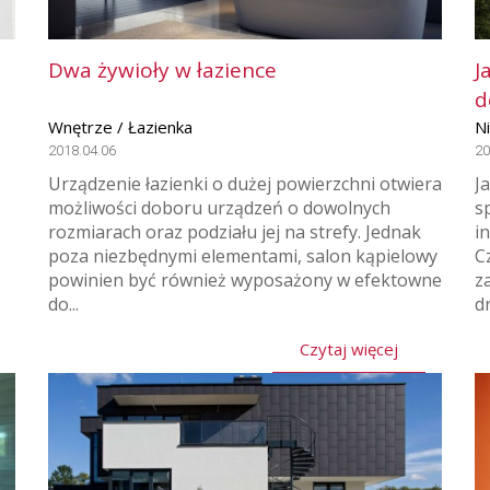
Dwa żywioły w łazience
J
d
Wnętrze / Łazienka
N
2018.04.06
20
Urządzenie łazienki o dużej powierzchni otwiera
J
możliwości doboru urządzeń o dowolnych
s
rozmiarach oraz podziału jej na strefy. Jednak
i
poza niezbędnymi elementami, salon kąpielowy
C
powinien być również wyposażony w efektowne
z
do...
dr
Czytaj więcej